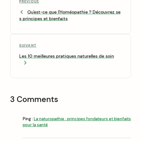
P
o
PREVIOUS
r
Qu'est-ce que l'Homéopathie ? Découvrez se
s
e
s principes et bienfaits
v
t
i
n
o
u
a
A
SUIVANT
s
v
r
P
Les 10 meilleures pratiques naturelles de soin
t
o
i
i
s
c
g
t
l
a
e
s
t
3 Comments
u
i
i
v
o
a
Ping :
La naturopathie : principes fondateurs et bienfaits
n
pour la santé
n
t