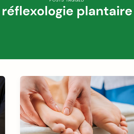
POSTS TAGGED
réflexologie plantaire
stagnantes et stimuler les capacités d'auto-
guérison de l'organisme. Les bienfaits sont
multiples : soulagement des douleurs chroniques,
amélioration des troubles digestifs, respiratoires,
du sommeil, réduction du stress et de l'anxiété...
Découvrez dans cet article le fonctionnement
exact de cette technique de soin étonnamment
efficace, ses indications précises selon les maux
et comment bénéficier vous aussi des vertus