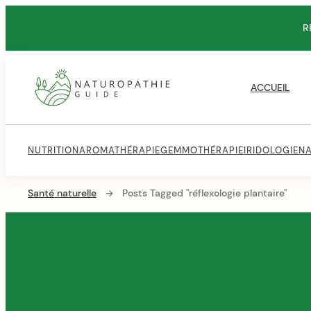
Skip
R
to
content
Main
Navigation
ACCUEIL
Guide
Naturopathie
Secondary
NUTRITION
AROMATHÉRAPIE
GEMMOTHÉRAPIE
IRIDOLOGIE
NA
Navigation
Santé naturelle
→
Posts Tagged "réflexologie plantaire"