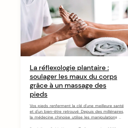
mental. Alors quel massage pour vos besoins ? De
la détente, de la stimulation, un soin relaxant ou
tonique ? Suivez le guide pour découvrir les
secrets des massages Du Monde, leurs vertus
insoupçonnées et comment choisir la bonne
technique.
La réflexologie plantaire :
arch
soulager les maux du corps
:
grâce à un massage des
pieds
Vos pieds renferment la clé d'une meilleure santé
et d'un bien-être retrouvé. Depuis des millénaires,
la médecine chinoise utilise les manipulations de
points précis sur la plante des pieds pour soulager