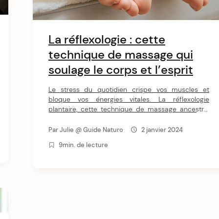
insoupçonnées de la réflexologie plantaire.
La réflexologie : cette
technique de massage qui
soulage le corps et l’esprit
Le stress du quotidien crispe vos muscles et
bloque vos énergies vitales. La réflexologie
plantaire, cette technique de massage ancestral
basée sur des points réflexes liés à chaque
organe, libère les tensions et rééquilibre le corps
Par
Julie @ Guide Naturo
2 janvier 2024
et l'esprit. En appuyant sur des zones réflexes des
9min. de lecture
pieds, des mains et du visage, le praticien favorise
la circulation des énergies, soulage vos maux et
renforce vos défenses naturelles. Une séance
apporte détente musculaire, élimination des
toxines et mieux-être durable. Continuez votre
lecture pour découvrir comment cette méthode
douce aide votre organisme à retrouver son
harmonie.