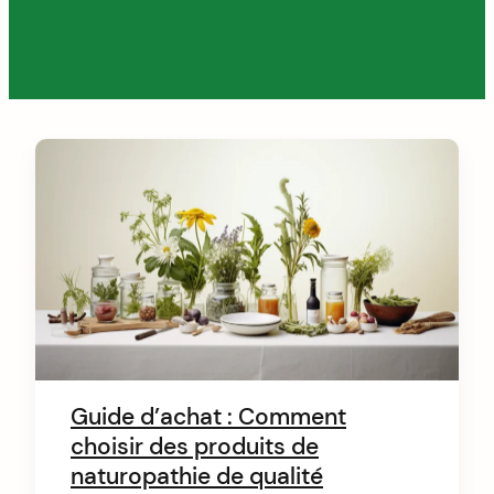
C
o
n
t
e
n
t
Guide d’achat : Comment
choisir des produits de
naturopathie de qualité