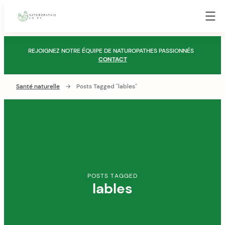
Guide
Naturopathie
Skip
REJOIGNEZ NOTRE ÉQUIPE DE NATUROPATHES PASSIONNÉS
to
CONTACT
content
Santé naturelle
→
Posts Tagged "lables"
POSTS TAGGED
lables