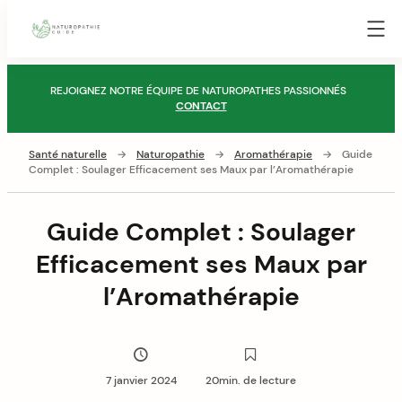
Guide
Naturopathie
Skip
REJOIGNEZ NOTRE ÉQUIPE DE NATUROPATHES PASSIONNÉS
to
CONTACT
content
Santé naturelle
→
Naturopathie
→
Aromathérapie
→
Guide
Complet : Soulager Efficacement ses Maux par l’Aromathérapie
Guide Complet : Soulager
Efficacement ses Maux par
l’Aromathérapie
7 janvier 2024
20min. de lecture